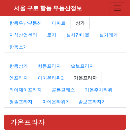
서울 구로 항동 부동산정보
항동우남부동산
아파트
상가
지식산업센터
토지
실시간매물
실거래가
항동소개
항동상가
항동프라자
솔보프라자
엠프라자
아이온타워2
가온프라자
와이제이프라자
골든클래스
가온주차타워
청솔프라자
아이온타워3
솔보프라자2
가온프라자