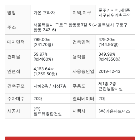
준주거지역,제1종
명칭
지역,지구
가온 프라자
지구단위계획구역
서울특별시 구로구 항동로3길 6 (서울특별시 구로구
주소
항동 242-6)
799.00㎡
479.20㎡
대지면적
건축면적
(241.70평)
(144.95평)
59.97%
349.99%
건폐율
용적률
(법정60%)
(법정350%)
4,163.64㎡
연면적
사용승인일
2019-12-13
(1,259.50평)
제1종,2종
건축규모
주용도
지하2층 / 지상7층
근린생활시설
주차대수
엘리베이터
20대
2대
(주)
시공사
시행사
(주)가온파트너스
월드뷰종합건설