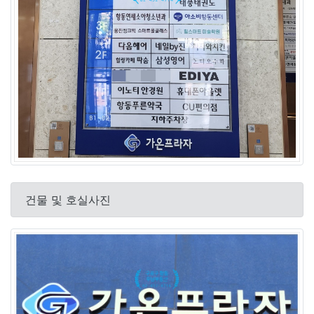
전용면적
11.53평
계약금
0%
납부일정
중도금
0%
잔금
100%
커피점
임대업종
보증금
30,000,000
건물 및 호실사진
임대료(월)
1,500,000
예상
수익률
임대료(년)
18,000,000
순수익(월)
195,000
순수익(년)
2,340,000