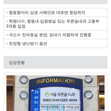
- 항동항아리 상권 서해안로 대로변 중앙위치
- 학원다수, 항동내 입원병실 있는 푸른숲내과 고층부
3개층 입점
- 극소수 잔여호실 분양, 임대가 저렴하게 진행중
- 천장형 냉난방기 옵션
입점현황
가온
작성일 : 2026년 08월 10일
상가
1**호
계약면적
22.65평