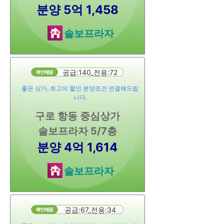
분양 5억 1,458
솔보프라자
공급:140_전용:72
좋은 상가, 최고의 할인 분양조건 연결해드립
니다.
구로 항동 중심상가
솔보프라자 5/7층
분양 4억 1,614
솔보프라자
공급:67_전용:34