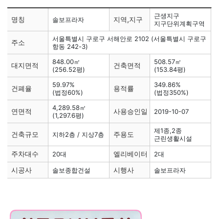
근생지구
명칭
지역,지구
솔보프라자
지구단위계획구역
서울특별시 구로구 서해안로 2102 (서울특별시 구로구
주소
항동 242-3)
848.00㎡
508.57㎡
대지면적
건축면적
(256.52평)
(153.84평)
59.97%
349.86%
건폐율
용적률
(법정60%)
(법정350%)
4,289.58㎡
연면적
사용승인일
2019-10-07
(1,297.6평)
제1종,2종
건축규모
주용도
지하2층 / 지상7층
근린생활시설
주차대수
엘리베이터
20대
2대
시공사
시행사
솔보종합건설
솔보프라자