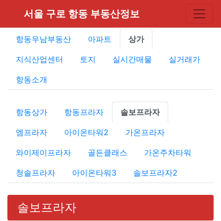
서울 구로 항동 부동산정보
항동우남부동산
아파트
상가
지식산업센터
토지
실시간매물
실거래가
항동소개
항동상가
항동프라자
솔보프라자
엠프라자
아이온타워2
가온프라자
와이제이프라자
골든클래스
가온주차타워
청솔프라자
아이온타워3
솔보프라자2
솔보프라자