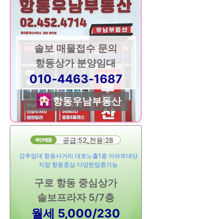
솔보 매물접수 문의
항동상가 분양임대
010-4463-1687
항동우남부동산
공급:52_전용:28
강추임대 항동사거리 대로노출1층 아파트대단
지앞 항동중심 다양한업종가능
구로 항동 중심상가
솔보프라자 5/7층
월세 5,000/230